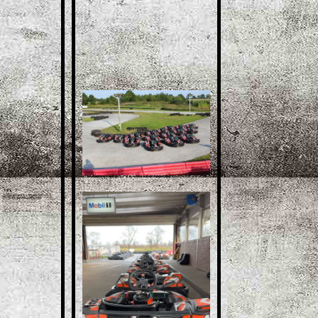
ec-
karte_kartenzahlung_kartba
hnbrookmerland