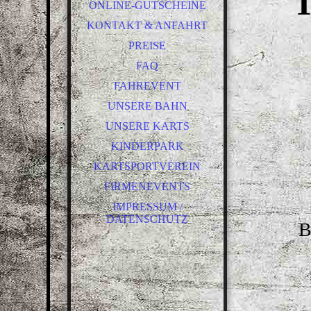
T
ONLINE-GUTSCHEINE
NL
KONTAKT & ANFAHRT
PREISE
FAQ
FAHREVENT
UNSERE BAHN
UNSERE KARTS
KINDERPARK
KARTSPORTVEREIN
FIRMENEVENTS
IMPRESSUM /
DATENSCHUTZ
B