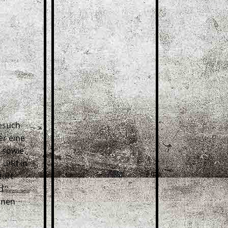
esuch
er eine
, sowie
 und in
kartenzahlung_kartbahn_br
ookmerland_ec-karte
tört
d
nnen