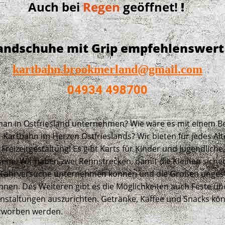
Auch bei
Regen
geöffnet!
!
andschuhe mit Grip empfehlenswert
kartbahn.brookmerland@gmail.com
04934 498700
an in Ostfriesland unternehmen? Wie wäre es mit einem B
 Kartbahn im Herzen Ostfrieslands? Wir bieten für jedes Alt
reizeitgestaltung! Es gibt Karts für Kinder und Jugendliche
ene. Wir haben zwei Rennstrecken, damit die Kleinen sicher
 Fahrversuche unternehmen können und die Großen unges
nnen. Des Weiteren gibt es die Möglichkeiten auch Feste un
nstaltungen auszurichten. Getränke, Kaffee und Snacks kö
erworben
werden.