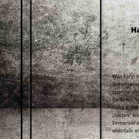
H
Was kann m
auf unserer
spannende F
für Erwachs
Ruhe erste
„heizen“ kö
Firmenvera
ebenfalls 